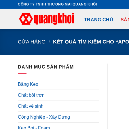
Skip
CÔNG TY TNHH THƯƠNG MẠI QUANG KHÔI
to
content
TRANG CHỦ
SẢ
CỬA HÀNG
/
KẾT QUẢ TÌM KIẾM CHO “AP
DANH MỤC SẢN PHẨM
Băng Keo
Chất bôi trơn
Chất vệ sinh
Công Nghiệp - Xây Dựng
Keo Bọt - Foam