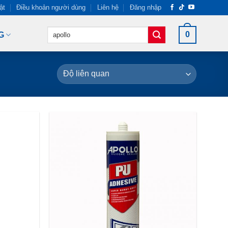
ật
Điều khoản người dùng
Liên hệ
Đăng nhập
Tìm
0
G
kiếm: