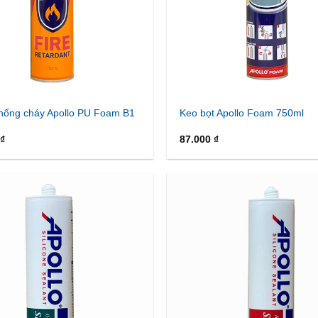
hống cháy Apollo PU Foam B1
Keo bọt Apollo Foam 750ml
₫
87.000
₫