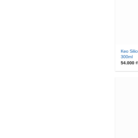
Keo Sili
300ml
54.000
₫