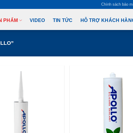
Chính sách bảo m
N PHẨM
VIDEO
TIN TỨC
HỖ TRỢ KHÁCH HÀN
OLLO”