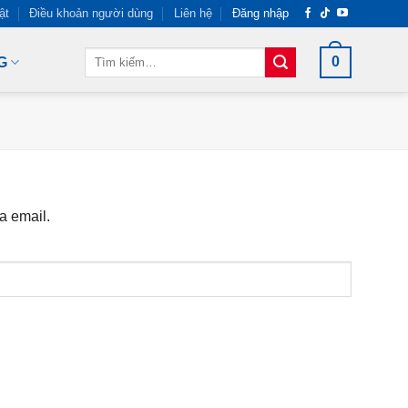
ật
Điều khoản người dùng
Liên hệ
Đăng nhập
Tìm
0
G
kiếm:
a email.