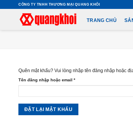
Skip
CÔNG TY TNHH THƯƠNG MẠI QUANG KHÔI
to
content
TRANG CHỦ
SẢ
Quên mật khẩu? Vui lòng nhập tên đăng nhập hoặc địa 
Bắt
Tên đăng nhập hoặc email
*
buộc
ĐẶT LẠI MẬT KHẨU