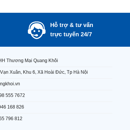
Hỗ trợ & tư vấn
trực tuyến 24/7
HH Thương Mại Quang Khôi
Vạn Xuân, Khu 6, Xã Hoài Đức, Tp Hà Nội
ngkhoi.vn
98 555 7672
946 168 826
65 796 812