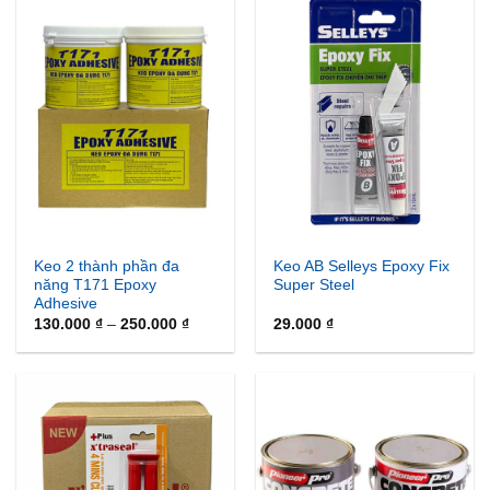
Keo 2 thành phần đa
Keo AB Selleys Epoxy Fix
năng T171 Epoxy
Super Steel
Adhesive
Khoảng
130.000
₫
–
250.000
₫
29.000
₫
giá:
từ
130.000 ₫
đến
250.000 ₫