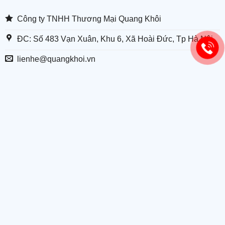
Công ty TNHH Thương Mại Quang Khôi
ĐC: Số 483 Vạn Xuân, Khu 6, Xã Hoài Đức, Tp Hà Nội
lienhe@quangkhoi.vn
Mr Mạnh - 098 555 7672
Mr Tùng - 0946 168 826
Mr Đức - 0965 796 812