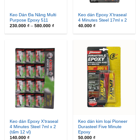
Keo Dán Đa Năng Multi
Keo dán Epoxy X’traseal
Purpose Epoxy 511
4 Minutes Steel 17ml x 2
Khoảng
230.000
₫
–
580.000
₫
40.000
₫
giá:
từ
230.000 ₫
đến
580.000 ₫
Keo dán Epoxy X’traseal
Keo dán kim loại Pioneer
4 Minutes Steel 7ml x 2
Durasteel Five Minute
(tấm 12 vỉ)
Epoxy
140.000
₫
50.000
₫