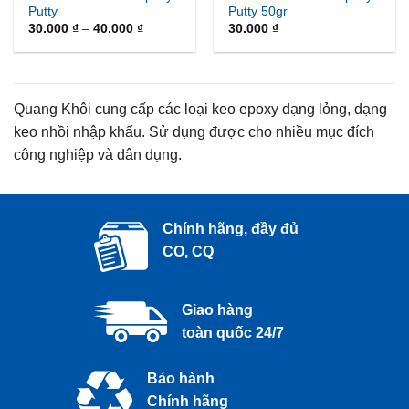
Putty
Putty 50gr
Khoảng
30.000
₫
–
40.000
₫
30.000
₫
giá:
từ
30.000 ₫
đến
40.000 ₫
Quang Khôi cung cấp các loại keo epoxy dạng lỏng, dạng
keo nhồi nhập khẩu. Sử dụng được cho nhiều mục đích
công nghiệp và dân dụng.
Chính hãng, đầy đủ
CO, CQ
Giao hàng
toàn quốc 24/7
Bảo hành
Chính hãng