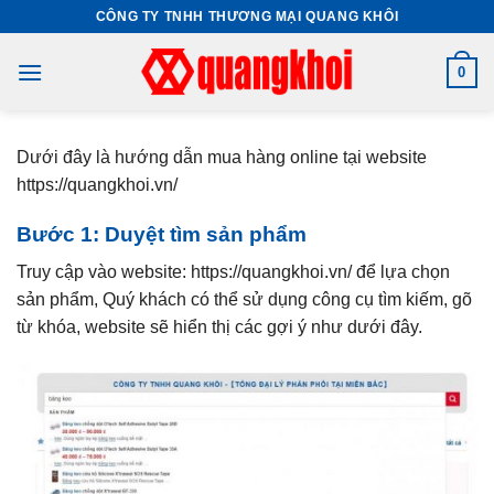
Skip
CÔNG TY TNHH THƯƠNG MẠI QUANG KHÔI
to
content
0
Dưới đây là hướng dẫn mua hàng online tại website
https://quangkhoi.vn/
Bước 1: Duyệt tìm sản phẩm
Truy cập vào website: https://quangkhoi.vn/ để lựa chọn
sản phẩm, Quý khách có thể sử dụng công cụ tìm kiếm, gõ
từ khóa, website sẽ hiển thị các gợi ý như dưới đây.