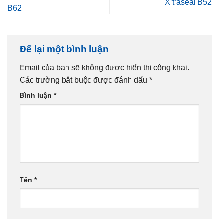
X’traseal B52
B62
Để lại một bình luận
Email của bạn sẽ không được hiển thị công khai.
Các trường bắt buộc được đánh dấu
*
Bình luận
*
Tên
*