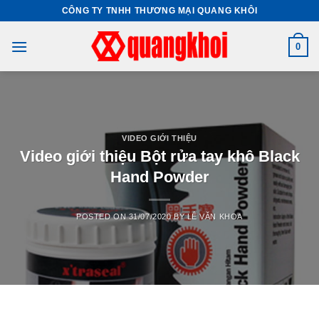
Skip
CÔNG TY TNHH THƯƠNG MẠI QUANG KHÔI
to
content
0
VIDEO GIỚI THIỆU
Video giới thiệu Bột rửa tay khô Black
Hand Powder
POSTED ON
31/07/2020
BY
LÊ VĂN KHOA