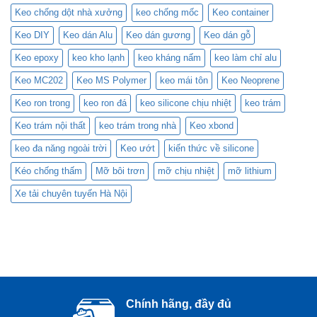
đây
miền
Keo chống dột nhà xưởng
keo chống mốc
Keo container
Bắc
Keo DIY
Keo dán Alu
Keo dán gương
Keo dán gỗ
Keo epoxy
keo kho lạnh
keo kháng nấm
keo làm chỉ alu
Keo MC202
Keo MS Polymer
keo mái tôn
Keo Neoprene
Keo ron trong
keo ron đá
keo silicone chịu nhiệt
keo trám
Keo trám nội thất
keo trám trong nhà
Keo xbond
keo đa năng ngoài trời
Keo ướt
kiến thức về silicone
Kéo chống thấm
Mỡ bôi trơn
mỡ chịu nhiệt
mỡ lithium
Xe tải chuyên tuyến Hà Nội
Chính hãng, đầy đủ