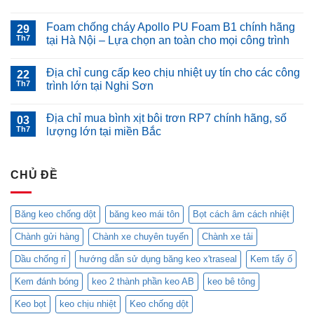
Mưa,
Không
bão,
có
Foam chống cháy Apollo PU Foam B1 chính hãng
áp
29
bình
thấp
luận
Th7
tại Hà Nội – Lựa chọn an toàn cho mọi công trình
nhiệt
ở
đới
Tổng
Không
liên
hợp
có
Địa chỉ cung cấp keo chịu nhiệt uy tín cho các công
tiếp
các
22
bình
gây
loại
luận
Th7
trình lớn tại Nghi Sơn
dột
keo
ở
mái
chống
Foam
Không
nhà
dột
chống
có
Địa chỉ mua bình xịt bôi trơn RP7 chính hãng, số
–
hữu
cháy
03
bình
Quang
ích
Apollo
luận
Th7
lượng lớn tại miền Bắc
Khôi
trong
PU
ở
cung
mùa
Foam
Địa
Không
cấp
mưa
B1
chỉ
có
cho
bão
chính
cung
bình
bạn
hãng
cấp
CHỦ ĐỀ
luận
giải
tại
keo
ở
pháp
Hà
chịu
Địa
chống
Nội
nhiệt
chỉ
dột
–
uy
mua
Băng keo chống dột
băng keo mái tôn
Bọt cách âm cách nhiệt
hiệu
Lựa
tín
bình
quả
chọn
cho
xịt
Chành gửi hàng
Chành xe chuyên tuyến
Chành xe tải
với
an
các
bôi
keo
toàn
công
trơn
MC-
cho
trình
RP7
Dầu chống rỉ
hướng dẫn sử dụng băng keo x'traseal
Kem tẩy ố
201
mọi
lớn
chính
và
công
tại
hãng,
Kem đánh bóng
keo 2 thành phần keo AB
keo bê tông
Blockade
trình
Nghi
số
chính
Sơn
lượng
hãng
lớn
Keo bọt
keo chịu nhiệt
Keo chống dột
tại
tại