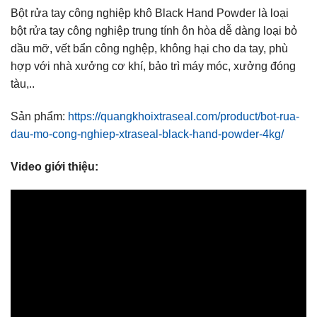
Bột rửa tay công nghiệp khô Black Hand Powder là loại
bột rửa tay công nghiệp trung tính ôn hòa dễ dàng loại bỏ
dầu mỡ, vết bẩn công nghệp, không hại cho da tay, phù
hợp với nhà xưởng cơ khí, bảo trì máy móc, xưởng đóng
tàu,..
Sản phẩm:
https://quangkhoixtraseal.com/product/bot-rua-
dau-mo-cong-nghiep-xtraseal-black-hand-powder-4kg/
Video giới thiệu: