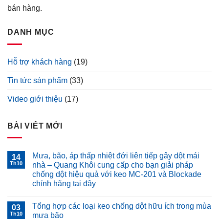
bán hàng.
DANH MỤC
Hỗ trợ khách hàng
(19)
Tin tức sản phẩm
(33)
Video giới thiệu
(17)
BÀI VIẾT MỚI
Mưa, bão, áp thấp nhiệt đới liên tiếp gây dột mái
14
Th10
nhà – Quang Khôi cung cấp cho bạn giải pháp
chống dột hiệu quả với keo MC-201 và Blockade
chính hãng tại đây
Không
có
Tổng hợp các loại keo chống dột hữu ích trong mùa
03
bình
luận
Th10
mưa bão
ở