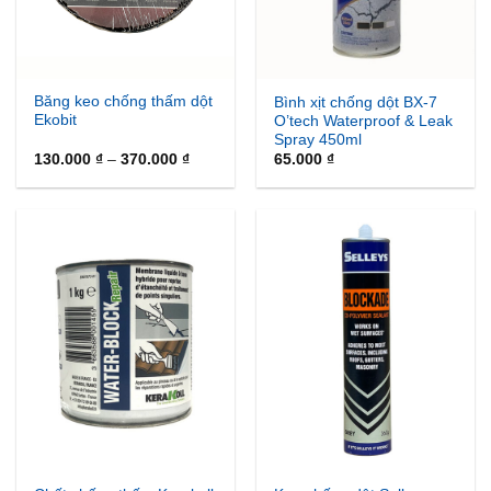
Băng keo chống thấm dột
Bình xịt chống dột BX-7
Ekobit
O’tech Waterproof & Leak
Spray 450ml
Khoảng
130.000
₫
–
370.000
₫
65.000
₫
giá:
từ
130.000 ₫
đến
370.000 ₫