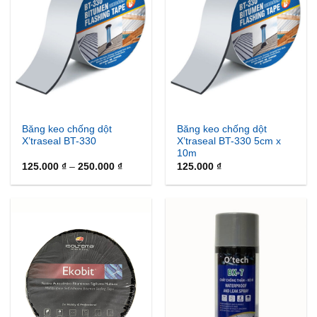
Băng keo chống dột
Băng keo chống dột
X’traseal BT-330
X’traseal BT-330 5cm x
10m
Khoảng
125.000
₫
–
250.000
₫
125.000
₫
giá:
từ
125.000 ₫
đến
250.000 ₫