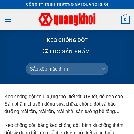
Skip
CÔNG TY TNHH THƯƠNG MẠI QUANG KHÔI
to
content
0
KEO CHỐNG DỘT
LỌC SẢN PHẨM
Keo chống dột chịu đựng thời tiết tốt, UV tốt, độ bền cao.
Sản phẩm chuyên dùng sửa chữa, chống đột và bảo
dưỡng mái tôn, mái tôn, mái nhà, sàn tường bê tông…
Keo chống dột, băng keo chống dột, bình xịt chống thấm
dột sử dụng tốt trong cả điều kiện thời tiết vùng biển.