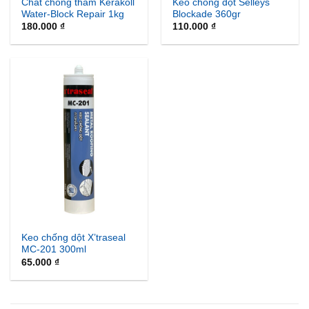
Chất chống thấm Kerakoll
Keo chống dột Selleys
Water-Block Repair 1kg
Blockade 360gr
180.000
₫
110.000
₫
Keo chống dột X’traseal
MC-201 300ml
65.000
₫