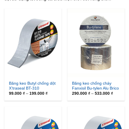
Băng keo chống cháy
Băng keo Butyl chống dột
Fanxisil Bu-tylen Alu Brico
X’traseal BT-310
Khoảng
Khoảng
290.000
₫
–
533.000
₫
99.000
₫
–
199.000
₫
giá:
giá:
từ
từ
290.000 
99.000 ₫
đến
đến
533.000 
199.000 ₫