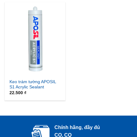
90.000 ₫.
Keo trám tường APOSIL
S1 Acrylic Sealant
22.500
₫
Chính hãng, đầy đủ
CO, CQ