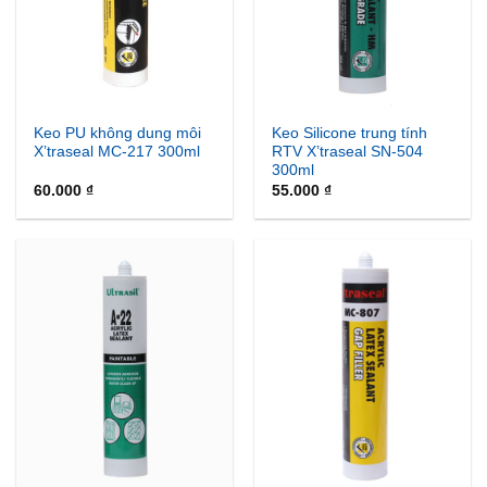
Keo PU không dung môi
Keo Silicone trung tính
X’traseal MC-217 300ml
RTV X’traseal SN-504
300ml
60.000
₫
55.000
₫