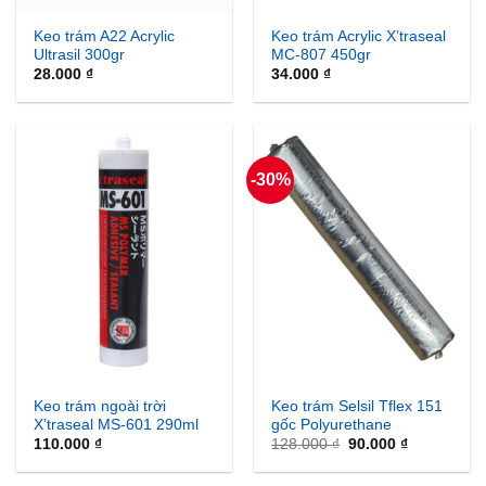
Keo trám A22 Acrylic
Keo trám Acrylic X’traseal
Ultrasil 300gr
MC-807 450gr
28.000
₫
34.000
₫
-30%
Keo trám ngoài trời
Keo trám Selsil Tflex 151
X’traseal MS-601 290ml
gốc Polyurethane
Giá
Giá
110.000
₫
128.000
₫
90.000
₫
gốc
hiện
là:
tại
128.000 ₫.
là: