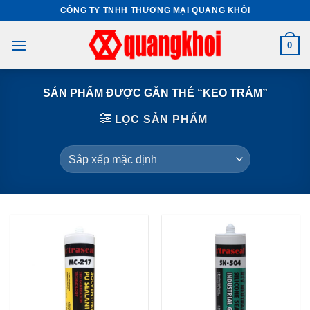
Skip
CÔNG TY TNHH THƯƠNG MẠI QUANG KHÔI
to
content
0
SẢN PHẨM ĐƯỢC GẮN THẺ “KEO TRÁM”
LỌC SẢN PHẨM