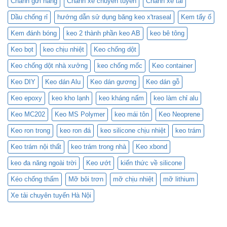
Chành gửi hàng
Chành xe chuyên tuyến
Chành xe tải
với
an
các
bôi
keo
toàn
công
trơn
MC-
cho
trình
RP7
Dầu chống rỉ
hướng dẫn sử dụng băng keo x'traseal
Kem tẩy ố
201
mọi
lớn
chính
và
công
tại
hãng,
Kem đánh bóng
keo 2 thành phần keo AB
keo bê tông
Blockade
trình
Nghi
số
chính
Sơn
lượng
hãng
lớn
Keo bọt
keo chịu nhiệt
Keo chống dột
tại
tại
đây
miền
Keo chống dột nhà xưởng
keo chống mốc
Keo container
Bắc
Keo DIY
Keo dán Alu
Keo dán gương
Keo dán gỗ
Keo epoxy
keo kho lạnh
keo kháng nấm
keo làm chỉ alu
Keo MC202
Keo MS Polymer
keo mái tôn
Keo Neoprene
Keo ron trong
keo ron đá
keo silicone chịu nhiệt
keo trám
Keo trám nội thất
keo trám trong nhà
Keo xbond
keo đa năng ngoài trời
Keo ướt
kiến thức về silicone
Kéo chống thấm
Mỡ bôi trơn
mỡ chịu nhiệt
mỡ lithium
Xe tải chuyên tuyến Hà Nội