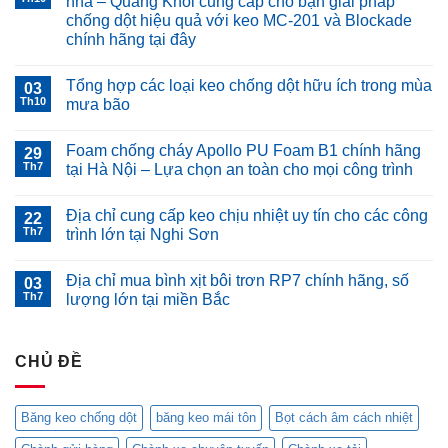
nhà – Quang Khôi cung cấp cho bạn giải pháp
chống dột hiệu quả với keo MC-201 và Blockade
chính hãng tại đây
Không
có
Tổng hợp các loại keo chống dột hữu ích trong mùa
03
bình
luận
Th10
mưa bão
ở
Mưa,
Không
bão,
có
Foam chống cháy Apollo PU Foam B1 chính hãng
áp
29
bình
thấp
luận
Th7
tại Hà Nội – Lựa chọn an toàn cho mọi công trình
nhiệt
ở
đới
Tổng
Không
liên
hợp
có
Địa chỉ cung cấp keo chịu nhiệt uy tín cho các công
tiếp
các
22
bình
gây
loại
luận
Th7
trình lớn tại Nghi Sơn
dột
keo
ở
mái
chống
Foam
Không
nhà
dột
chống
có
Địa chỉ mua bình xịt bôi trơn RP7 chính hãng, số
–
hữu
cháy
03
bình
Quang
ích
Apollo
luận
Th7
lượng lớn tại miền Bắc
Khôi
trong
PU
ở
cung
mùa
Foam
Địa
Không
cấp
mưa
B1
chỉ
có
cho
bão
chính
cung
bình
bạn
hãng
cấp
CHỦ ĐỀ
luận
giải
tại
keo
ở
pháp
Hà
chịu
Địa
chống
Nội
nhiệt
chỉ
dột
–
uy
mua
Băng keo chống dột
băng keo mái tôn
Bọt cách âm cách nhiệt
hiệu
Lựa
tín
bình
quả
chọn
cho
xịt