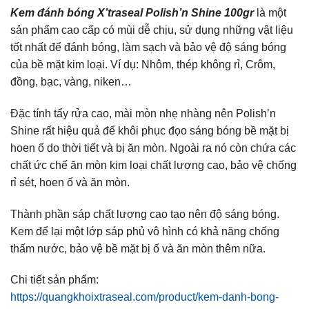
Kem đánh bóng X’traseal Polish’n Shine 100gr
là một
sản phẩm cao cấp có mùi dễ chịu, sử dụng những vật liệu
tốt nhất để đánh bóng, làm sạch và bảo vệ độ sáng bóng
của bề mặt kim loại. Ví dụ: Nhôm, thép không rỉ, Crôm,
đồng, bạc, vàng, niken…
Đặc tính tẩy rửa cao, mài mòn nhẹ nhàng nên Polish’n
Shine rất hiệu quả để khôi phục đọo sáng bóng bề mặt bị
hoen ố do thời tiết và bị ăn mòn. Ngoài ra nó còn chứa các
chất ức chế ăn mòn kim loại chất lượng cao, bảo vệ chống
rỉ sét, hoen ố và ăn mòn.
Thành phần sáp chất lượng cao tạo nên độ sáng bóng.
Kem để lại một lớp sáp phủ vô hình có khả năng chống
thấm nước, bảo vệ bề mặt bị ố và ăn mòn thêm nữa.
Chi tiết sản phẩm:
https://quangkhoixtraseal.com/product/kem-danh-bong-