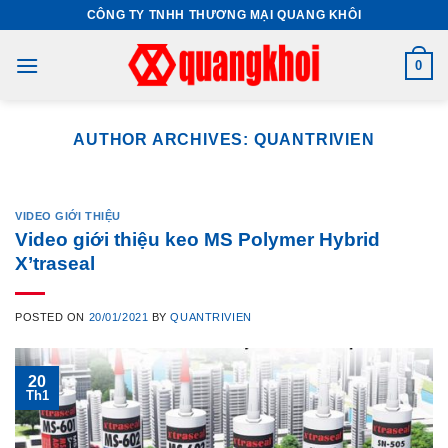
Skip
CÔNG TY TNHH THƯƠNG MẠI QUANG KHÔI
to
content
0
AUTHOR ARCHIVES:
QUANTRIVIEN
VIDEO GIỚI THIỆU
Video giới thiệu keo MS Polymer Hybrid
X’traseal
POSTED ON
20/01/2021
BY
QUANTRIVIEN
20
Th1