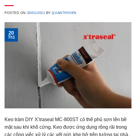
POSTED ON
20/01/2021
BY
QUANTRIVIEN
20
Th1
Keo trám DIY X’traseal MC-800ST có thể phủ sơn lên bề
mặt sau khi khô cứng. Keo được ứng dụng rộng rãi trong
các công việc xử lý các vết nứt, khe hở trên tường tại nhà.