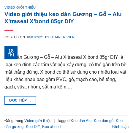
VIDEO GIỚI THIỆU
Video giới thiệu keo dán Gương – Gỗ – Alu
X’traseal X’bond 85gr DIY
POSTED ON
18/01/2021
BY
QUANTRIVIEN
18
Th1
Keo dán Gương – Gỗ – Alu X’traseal X’bond 85gr DIY là
loại keo dính các tấm vật liệu xây dựng, có thể gắn trên bề
mặt thẳng đứng. X’bond có thể sử dụng cho nhiều loại vật
liệu khác nhau bao gồm PVC, gỗ, thạch cao, bê tông,
gạch, vữa, nhôm, sắt mạ kẽm,…
ĐỌC TIẾP
→
Đăng trong
Video giới thiệu
|
Tagged
Keo dán Alu
,
Keo dán gỗ
,
Keo
dán gương
,
Keo DIY
,
Keo xbond
Bình luận