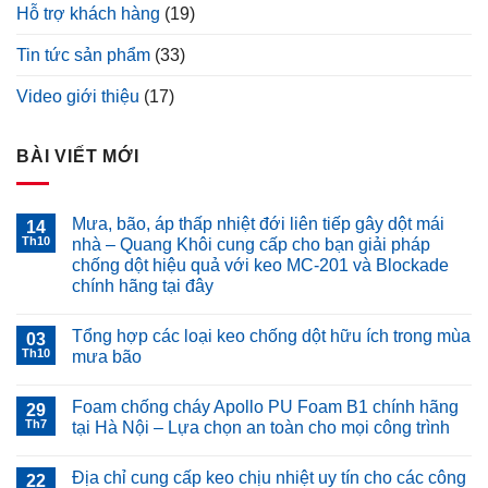
Hỗ trợ khách hàng
(19)
Tin tức sản phẩm
(33)
Video giới thiệu
(17)
BÀI VIẾT MỚI
Mưa, bão, áp thấp nhiệt đới liên tiếp gây dột mái
14
Th10
nhà – Quang Khôi cung cấp cho bạn giải pháp
chống dột hiệu quả với keo MC-201 và Blockade
chính hãng tại đây
Không
có
Tổng hợp các loại keo chống dột hữu ích trong mùa
03
bình
luận
Th10
mưa bão
ở
Mưa,
Không
bão,
có
Foam chống cháy Apollo PU Foam B1 chính hãng
áp
29
bình
thấp
luận
Th7
tại Hà Nội – Lựa chọn an toàn cho mọi công trình
nhiệt
ở
đới
Tổng
Không
liên
hợp
có
Địa chỉ cung cấp keo chịu nhiệt uy tín cho các công
tiếp
các
22
bình