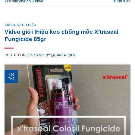
keo silicone chịu nhiệt
Bình luận
VIDEO GIỚI THIỆU
Video giới thiệu keo chống mốc X’traseal
Fungicide 85gr
POSTED ON
18/01/2021
BY
QUANTRIVIEN
18
Th1