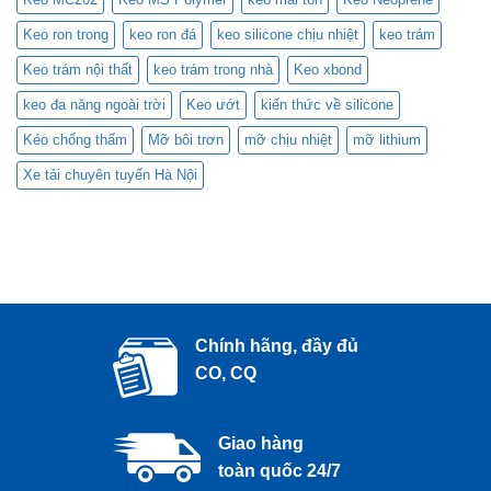
Keo ron trong
keo ron đá
keo silicone chịu nhiệt
keo trám
Keo trám nội thất
keo trám trong nhà
Keo xbond
keo đa năng ngoài trời
Keo ướt
kiến thức về silicone
Kéo chống thấm
Mỡ bôi trơn
mỡ chịu nhiệt
mỡ lithium
Xe tải chuyên tuyến Hà Nội
Chính hãng, đầy đủ
CO, CQ
Giao hàng
toàn quốc 24/7