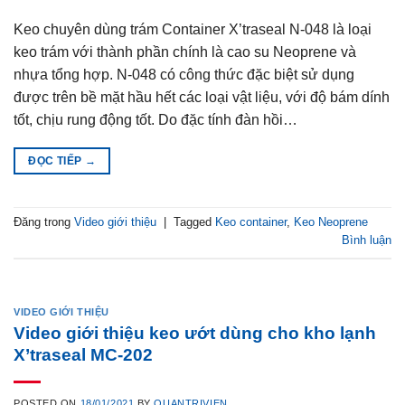
Keo chuyên dùng trám Container X’traseal N-048 là loại
keo trám với thành phần chính là cao su Neoprene và
nhựa tổng hợp. N-048 có công thức đặc biệt sử dụng
được trên bề mặt hầu hết các loại vật liệu, với độ bám dính
tốt, chịu rung động tốt. Do đặc tính đàn hồi…
ĐỌC TIẾP
→
Đăng trong
Video giới thiệu
|
Tagged
Keo container
,
Keo Neoprene
Bình luận
VIDEO GIỚI THIỆU
Video giới thiệu keo ướt dùng cho kho lạnh
X’traseal MC-202
POSTED ON
18/01/2021
BY
QUANTRIVIEN