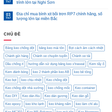
gây
loại
luận
Th7
trình lớn tại Nghi Sơn
dột
keo
ở
mái
chống
Foam
Không
nhà
dột
chống
có
Địa chỉ mua bình xịt bôi trơn RP7 chính hãng, số
–
hữu
cháy
03
bình
Quang
ích
Apollo
luận
Th7
lượng lớn tại miền Bắc
Khôi
trong
PU
ở
cung
mùa
Foam
Địa
Không
cấp
mưa
B1
chỉ
có
cho
bão
chính
cung
bình
bạn
hãng
cấp
CHỦ ĐỀ
luận
giải
tại
keo
ở
pháp
Hà
chịu
Địa
chống
Nội
nhiệt
chỉ
dột
–
uy
mua
Băng keo chống dột
băng keo mái tôn
Bọt cách âm cách nhiệt
hiệu
Lựa
tín
bình
quả
chọn
cho
xịt
Chành gửi hàng
Chành xe chuyên tuyến
Chành xe tải
với
an
các
bôi
keo
toàn
công
trơn
MC-
cho
trình
RP7
Dầu chống rỉ
hướng dẫn sử dụng băng keo x'traseal
Kem tẩy ố
201
mọi
lớn
chính
và
công
tại
hãng,
Kem đánh bóng
keo 2 thành phần keo AB
keo bê tông
Blockade
trình
Nghi
số
chính
Sơn
lượng
hãng
lớn
Keo bọt
keo chịu nhiệt
Keo chống dột
tại
tại
đây
miền
Keo chống dột nhà xưởng
keo chống mốc
Keo container
Bắc
Keo DIY
Keo dán Alu
Keo dán gương
Keo dán gỗ
Keo epoxy
keo kho lạnh
keo kháng nấm
keo làm chỉ alu
Keo MC202
Keo MS Polymer
keo mái tôn
Keo Neoprene