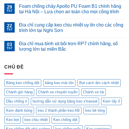
bão,
có
Foam chống cháy Apollo PU Foam B1 chính hãng
áp
29
bình
thấp
luận
Th7
tại Hà Nội – Lựa chọn an toàn cho mọi công trình
nhiệt
ở
đới
Tổng
Không
liên
hợp
có
Địa chỉ cung cấp keo chịu nhiệt uy tín cho các công
tiếp
các
22
bình
gây
loại
luận
Th7
trình lớn tại Nghi Sơn
dột
keo
ở
mái
chống
Foam
Không
nhà
dột
chống
có
Địa chỉ mua bình xịt bôi trơn RP7 chính hãng, số
–
hữu
cháy
03
bình
Quang
ích
Apollo
luận
Th7
lượng lớn tại miền Bắc
Khôi
trong
PU
ở
cung
mùa
Foam
Địa
Không
cấp
mưa
B1
chỉ
có
cho
bão
chính
cung
bình
bạn
hãng
cấp
CHỦ ĐỀ
luận
giải
tại
keo
ở
pháp
Hà
chịu
Địa
chống
Nội
nhiệt
chỉ
dột
–
uy
mua
Băng keo chống dột
băng keo mái tôn
Bọt cách âm cách nhiệt
hiệu
Lựa
tín
bình
quả
chọn
cho
xịt
Chành gửi hàng
Chành xe chuyên tuyến
Chành xe tải
với
an
các
bôi
keo
toàn
công
trơn
MC-
cho
trình
RP7
Dầu chống rỉ
hướng dẫn sử dụng băng keo x'traseal
Kem tẩy ố
201
mọi
lớn
chính
và
công
tại
hãng,
Kem đánh bóng
keo 2 thành phần keo AB
keo bê tông
Blockade
trình
Nghi
số
chính
Sơn
lượng
hãng
lớn
Keo bọt
keo chịu nhiệt
Keo chống dột
tại
tại
đây
miền
Keo chống dột nhà xưởng
keo chống mốc
Keo container