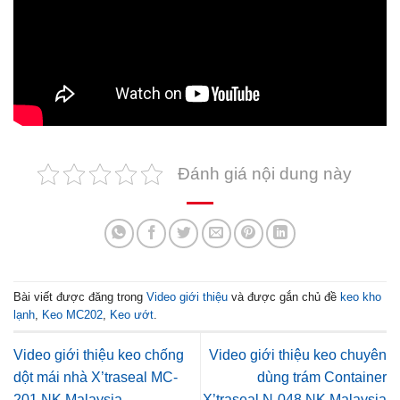
Đánh giá nội dung này
Bài viết được đăng trong
Video giới thiệu
và được gắn chủ đề
keo kho
lạnh
,
Keo MC202
,
Keo ướt
.
Video giới thiệu keo chống
Video giới thiệu keo chuyên
dột mái nhà X’traseal MC-
dùng trám Container
201 NK Malaysia
X’traseal N-048 NK Malaysia