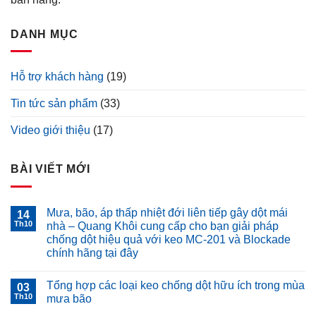
DANH MỤC
Hỗ trợ khách hàng
(19)
Tin tức sản phẩm
(33)
Video giới thiệu
(17)
BÀI VIẾT MỚI
Mưa, bão, áp thấp nhiệt đới liên tiếp gây dột mái
14
Th10
nhà – Quang Khôi cung cấp cho bạn giải pháp
chống dột hiệu quả với keo MC-201 và Blockade
chính hãng tại đây
Không
có
Tổng hợp các loại keo chống dột hữu ích trong mùa
03
bình
luận
Th10
mưa bão
ở
Mưa,
Không