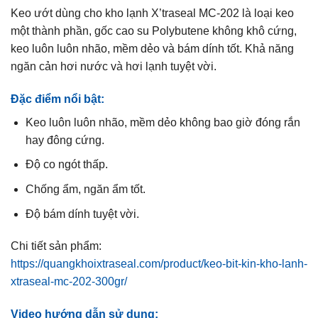
Keo ướt dùng cho kho lạnh X’traseal MC-202 là loại keo
một thành phần, gốc cao su Polybutene không khô cứng,
keo luôn luôn nhão, mềm dẻo và bám dính tốt. Khả năng
ngăn cản hơi nước và hơi lạnh tuyệt vời.
Đặc điểm nổi bật:
Keo luôn luôn nhão, mềm dẻo không bao giờ đóng rắn
hay đông cứng.
Độ co ngót thấp.
Chống ẩm, ngăn ẩm tốt.
Độ bám dính tuyệt vời.
Chi tiết sản phẩm:
https://quangkhoixtraseal.com/product/keo-bit-kin-kho-lanh-
xtraseal-mc-202-300gr/
Video hướng dẫn sử dụng: