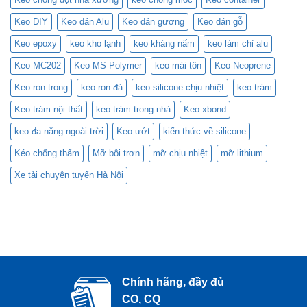
Bắc
Keo DIY
Keo dán Alu
Keo dán gương
Keo dán gỗ
Keo epoxy
keo kho lạnh
keo kháng nấm
keo làm chỉ alu
Keo MC202
Keo MS Polymer
keo mái tôn
Keo Neoprene
Keo ron trong
keo ron đá
keo silicone chịu nhiệt
keo trám
Keo trám nội thất
keo trám trong nhà
Keo xbond
keo đa năng ngoài trời
Keo ướt
kiến thức về silicone
Kéo chống thấm
Mỡ bôi trơn
mỡ chịu nhiệt
mỡ lithium
Xe tải chuyên tuyến Hà Nội
Chính hãng, đầy đủ
CO, CQ