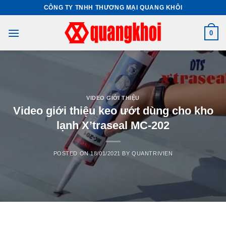
Skip
CÔNG TY TNHH THƯƠNG MẠI QUANG KHÔI
to
content
0
VIDEO GIỚI THIỆU
Video giới thiệu keo ướt dùng cho kho
lạnh X’traseal MC-202
POSTED ON
18/01/2021
BY
QUANTRIVIEN