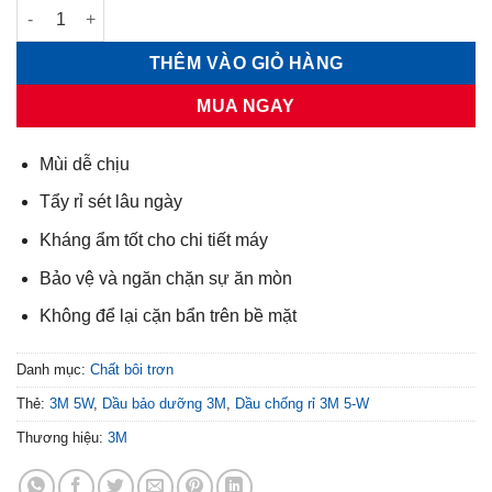
Dầu chống rỉ 3M 5-W số lượng
THÊM VÀO GIỎ HÀNG
MUA NGAY
Mùi dễ chịu
Tẩy rỉ sét lâu ngày
Kháng ẩm tốt cho chi tiết máy
Bảo vệ và ngăn chặn sự ăn mòn
Không để lại cặn bẩn trên bề mặt
Danh mục:
Chất bôi trơn
Thẻ:
3M 5W
,
Dầu bảo dưỡng 3M
,
Dầu chống rỉ 3M 5-W
Thương hiệu:
3M