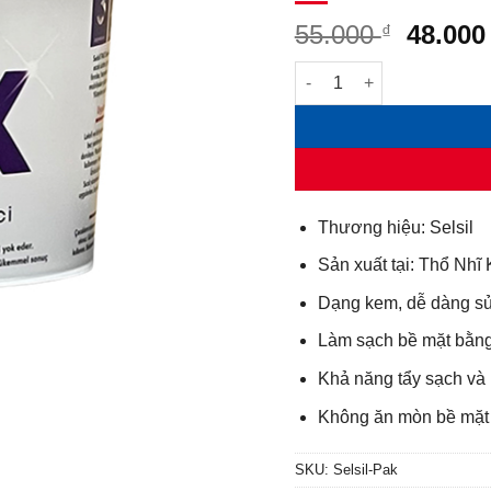
Giá
55.000
48.00
₫
gốc
Kem tẩy đa năng Selsil P
là:
55.000 
Thương hiệu: Selsil
Sản xuất tại: Thổ Nhĩ 
Dạng kem, dễ dàng sử
Làm sạch bề mặt bằng 
Khả năng tẩy sạch và 
Không ăn mòn bề mặt
SKU:
Selsil-Pak