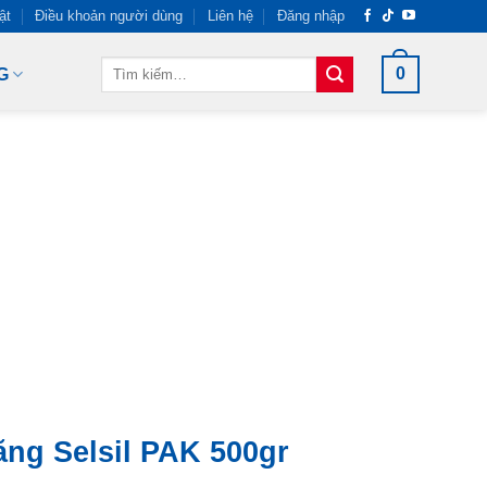
ật
Điều khoản người dùng
Liên hệ
Đăng nhập
Tìm
0
G
kiếm:
ăng Selsil PAK 500gr