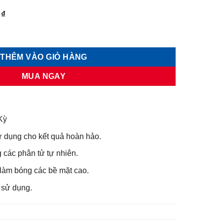
Giá
0
₫
hiện
AK 500gr số lượng
tại
₫.
là:
THÊM VÀO GIỎ HÀNG
48.000 ₫.
MUA NGAY
Kỳ
 dụng cho kết quả hoàn hảo.
các phân tử tự nhiên.
làm bóng các bề mặt cao.
 sử dụng.