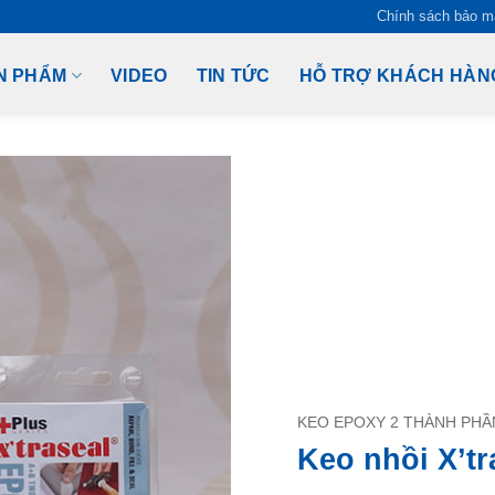
Chính sách bảo m
N PHẨM
VIDEO
TIN TỨC
HỖ TRỢ KHÁCH HÀN
KEO EPOXY 2 THÀNH PHẦ
Keo nhồi X’tr