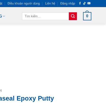
ật
Điều khoản người dùng
Liên hệ
Đăng nhập
Tìm
0
G
kiếm:
N
aseal Epoxy Putty