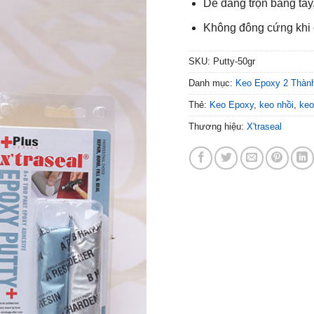
Dễ dàng trộn bằng tay
Không đông cứng khi 
SKU:
Putty-50gr
Danh mục:
Keo Epoxy 2 Thàn
Thẻ:
Keo Epoxy
,
keo nhồi
,
keo 
Thương hiệu:
X'traseal