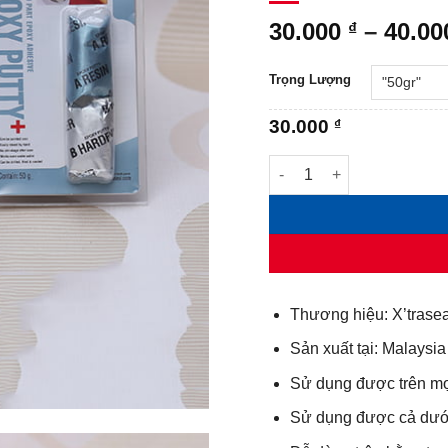
30.000
–
40.0
₫
Trọng Lượng
30.000
₫
Keo nhồi X'traseal Epoxy 
Thương hiệu: X’trasea
Sản xuất tại: Malaysia
Sử dụng được trên mọi
Sử dụng được cả dướ