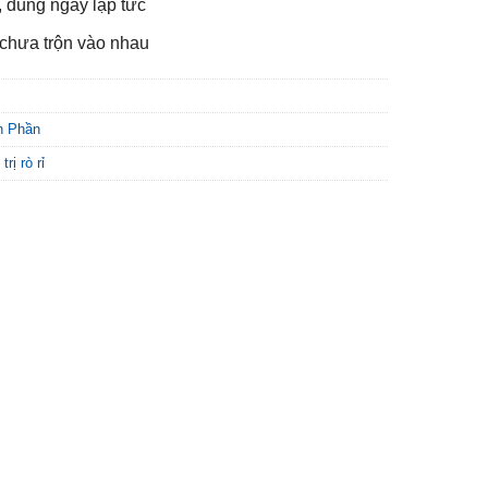
, dùng ngay lập tức
chưa trộn vào nhau
h Phần
trị rò rỉ