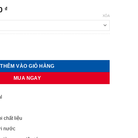
Khoảng
00
₫
giá:
XÓA
từ
30.000 ₫
đến
40.000 ₫
Putty số lượng
THÊM VÀO GIỎ HÀNG
MUA NGAY
l
 chất liệu
i nước