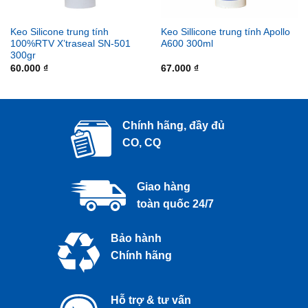
Keo Silicone trung tính
Keo Sillicone trung tính Apollo
100%RTV X’traseal SN-501
A600 300ml
300gr
60.000
₫
67.000
₫
Chính hãng, đầy đủ
CO, CQ
Giao hàng
toàn quốc 24/7
Bảo hành
Chính hãng
Hỗ trợ & tư vấn