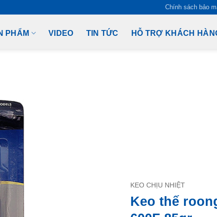
Chính sách bảo m
N PHẨM
VIDEO
TIN TỨC
HỖ TRỢ KHÁCH HÀN
KEO CHỊU NHIỆT
Keo thế roon