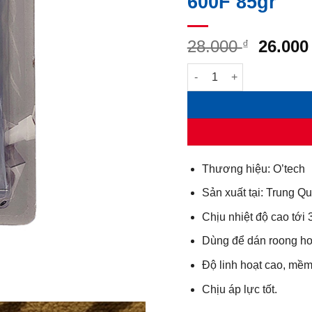
600F 85gr
Giá
28.000
26.00
₫
gốc
Keo thế roong chịu nhiệt 
là:
28.000 
Thương hiệu: O’tech
Sản xuất tại: Trung Q
Chịu nhiệt độ cao tới
Dùng để dán roong ho
Độ linh hoạt cao, mềm
Chịu áp lực tốt.