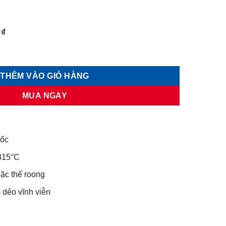
Giá
0
₫
hiện
O'tech RTV 600F 85gr số lượng
tại
₫.
là:
THÊM VÀO GIỎ HÀNG
26.000 ₫.
MUA NGAY
uốc
 315°C
ặc thế roong
 dẻo vĩnh viễn