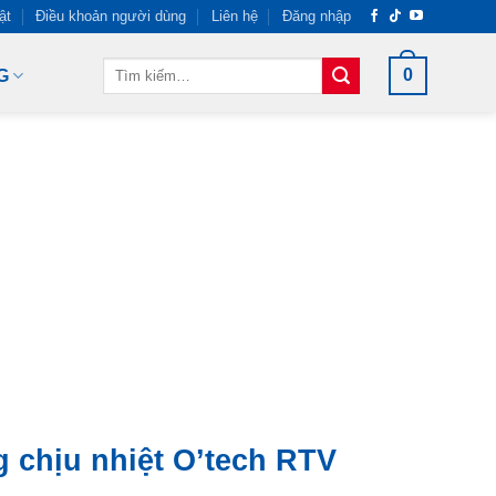
ật
Điều khoản người dùng
Liên hệ
Đăng nhập
Tìm
0
G
kiếm:
g chịu nhiệt O’tech RTV