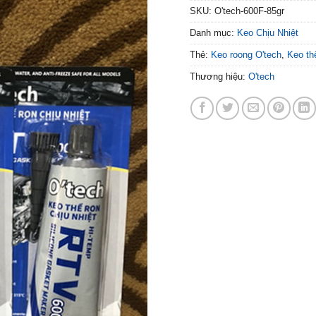
SKU:
O'tech-600F-85gr
Danh mục:
Keo Chịu Nhiệt
Thẻ:
Keo roong O'tech
,
Keo thế
Thương hiệu:
O'tech