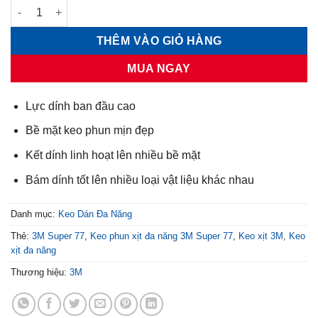
Keo xịt đa năng 3M Super 77 số lượng
THÊM VÀO GIỎ HÀNG
MUA NGAY
Lực dính ban đầu cao
Bề mặt keo phun mịn đẹp
Kết dính linh hoạt lên nhiều bề mặt
Bám dính tốt lên nhiều loại vật liệu khác nhau
Danh mục:
Keo Dán Đa Năng
Thẻ:
3M Super 77
,
Keo phun xịt đa năng 3M Super 77
,
Keo xịt 3M
,
Keo
xịt đa năng
Thương hiệu:
3M