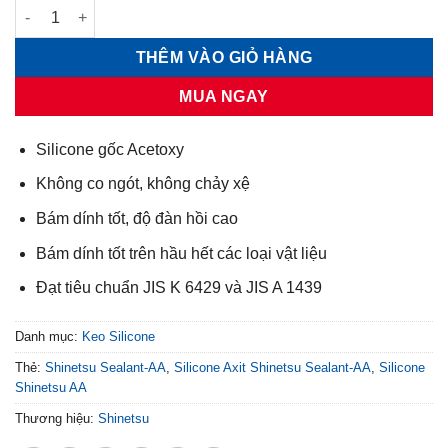
Silicone Axit Shinetsu Sealant-AA số lượng
THÊM VÀO GIỎ HÀNG
MUA NGAY
Silicone gốc Acetoxy
Không co ngót, không chảy xệ
Bám dính tốt, độ đàn hồi cao
Bám dính tốt trên hầu hết các loại vật liệu
Đạt tiêu chuẩn JIS K 6429 và JIS A 1439
Danh mục:
Keo Silicone
Thẻ:
Shinetsu Sealant-AA
,
Silicone Axit Shinetsu Sealant-AA
,
Silicone
Shinetsu AA
Thương hiệu:
Shinetsu