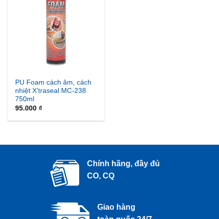
PU Foam cách âm, cách
nhiệt X’traseal MC-238
750ml
95.000
₫
Chính hãng, đầy đủ
CO, CQ
Giao hàng