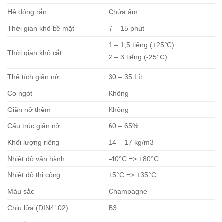
Hệ đóng rắn
Chứa ẩm
Thời gian khô bề mặt
7 – 15 phút
1 – 1,5 tiếng (+25°C)
Thời gian khô cắt
2 – 3 tiếng (-25°C)
Thể tích giãn nở
30 – 35 Lít
Co ngót
Không
Giãn nở thêm
Không
Cấu trúc giãn nở
60 – 65%
Khối lượng riêng
14 – 17 kg/m3
Nhiệt độ vận hành
-40°C => +80°C
Nhiệt độ thi công
+5°C => +35°C
Màu sắc
Champagne
Chịu lửa (DIN4102)
B3