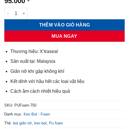
95.000
PU Foam cách âm, cách nhiệt X'traseal MC-238 750ml số lượng
THÊM VÀO GIỎ HÀNG
MUA NGAY
Thương hiệu: X’traseal
Sản xuất tại: Malaysia
Giãn nở khi gặp không khí
Kết dính với hầu hết các loại vật liệu
Cách âm cách nhiệt hiệu quả
SKU:
PUFoam-750
Danh mục:
Keo Bọt - Foam
Thẻ:
bọt giãn nở
,
keo bọt
,
Pu foam