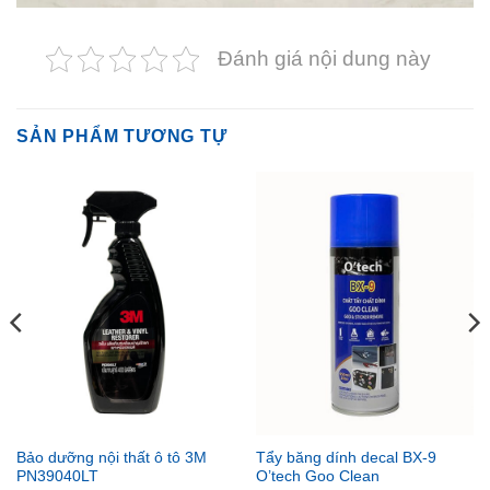
Đánh giá nội dung này
SẢN PHẨM TƯƠNG TỰ
Bảo dưỡng nội thất ô tô 3M
Tẩy băng dính decal BX-9
PN39040LT
O’tech Goo Clean