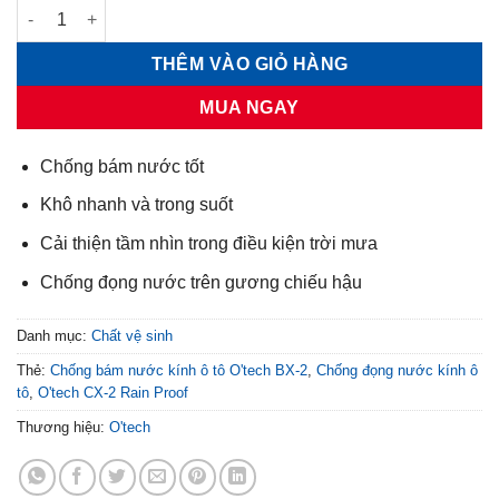
Chống bám nước kính ô tô O'tech CX-2 số lượng
THÊM VÀO GIỎ HÀNG
MUA NGAY
Chống bám nước tốt
Khô nhanh và trong suốt
Cải thiện tầm nhìn trong điều kiện trời mưa
Chống đọng nước trên gương chiếu hậu
Danh mục:
Chất vệ sinh
Thẻ:
Chống bám nước kính ô tô O'tech BX-2
,
Chống đọng nước kính ô
tô
,
O'tech CX-2 Rain Proof
Thương hiệu:
O'tech