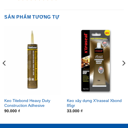
SẢN PHẨM TƯƠNG TỰ
Keo Titebond Heavy Duty
Keo xây dựng X’traseal Xbond
Construction Adhesive
85gr
90.000
₫
33.000
₫