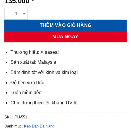
135.000
Keo dán kính ô tô X'traseal PU-551 310gr số lượng
THÊM VÀO GIỎ HÀNG
MUA NGAY
Thương hiệu: X’traseal
Sản xuất tại: Malaysia
Bám dính tốt với kính và kim loại
Độ bền vượt trội
Luôn mềm dẻo
Chịu đựng thời tiết, kháng UV tốt
SKU:
PU-551
Danh mục:
Keo Dán Đa Năng