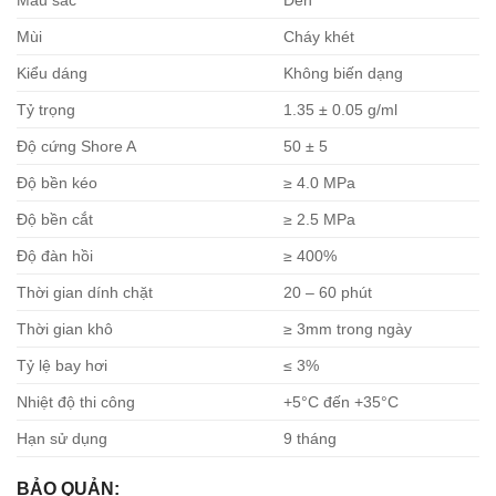
Mùi
Cháy khét
Kiểu dáng
Không biến dạng
Tỷ trọng
1.35 ± 0.05 g/ml
Độ cứng Shore A
50 ± 5
Độ bền kéo
≥ 4.0 MPa
Độ bền cắt
≥ 2.5 MPa
Độ đàn hồi
≥ 400%
Thời gian dính chặt
20 – 60 phút
Thời gian khô
≥ 3mm trong ngày
Tỷ lệ bay hơi
≤ 3%
Nhiệt độ thi công
+5°C đến +35°C
Hạn sử dụng
9 tháng
BẢO QUẢN: