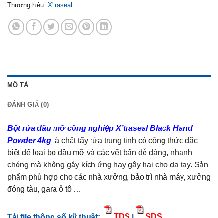
Thương hiệu:
X'traseal
MÔ TẢ
ĐÁNH GIÁ (0)
Bột rửa dầu mỡ công nghiệp X’traseal Black Hand
Powder 4kg
là chất tẩy rửa trung tính có công thức đặc
biệt để loại bỏ dầu mỡ và các vết bẩn dễ dàng, nhanh
chóng mà không gây kích ứng hay gây hại cho da tay. Sản
phẩm phù hợp cho các nhà xưởng, bảo trì nhà máy, xưởng
đóng tàu, gara ô tô …
Tải file thông số kỹ thuật:
TDS
|
SDS