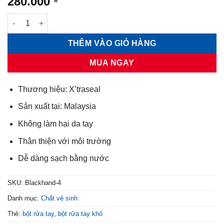
280.000
Bột rửa dầu mỡ X'traseal Black Hand Powder 4kg số lượng
THÊM VÀO GIỎ HÀNG
MUA NGAY
Thương hiệu: X’traseal
Sản xuất tại: Malaysia
Không làm hại da tay
Thân thiện với môi trường
Dễ dàng sạch bằng nước
SKU:
Blackhand-4
Danh mục:
Chất vệ sinh
Thẻ:
bột rửa tay
,
bột rửa tay khô