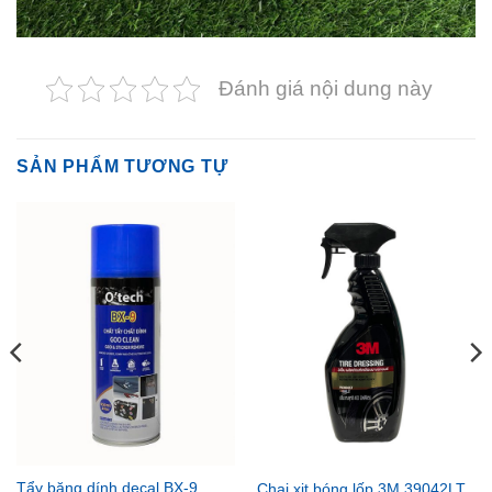
Đánh giá nội dung này
SẢN PHẨM TƯƠNG TỰ
Tẩy băng dính decal BX-9
Chai xịt bóng lốp 3M 39042LT